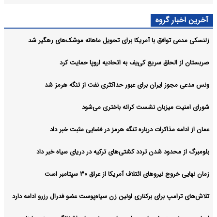
طرح داعش برای بمب‌گذاری در منطقه سیده زینب دمشق خنثی شد
بین الملل:
آخرین اخبار گروه
آرشیو
زلنسکی مدعی توافق با آمریکا برای تحویل ماهانه موشک‌های رهگیر شد
صربستان از الحاق سریع کی‌یف به اتحادیه اروپا حمایت کرد
ونس مدعی مجوز ایران برای عبور حداکثری نفت از تنگه هرمز شد
شورای امنیت میزبان نشست کرانه باختری می‌شود
عمان از ادامه مذاکرات درباره تنگه هرمز در فضایی مثبت خبر داد
بلومبرگ از محدود شدن تردد کشتی‌های ترکیه در دریای سیاه خبر داد
زمان نهایی خروج نیروهای ائتلاف آمریکا از عراق ۳۰ سپتامبر است
تلاش‌های ترامپ برای برکناری اولین زن سیاه‌پوست عضو فدرال رزرو ادامه دارد