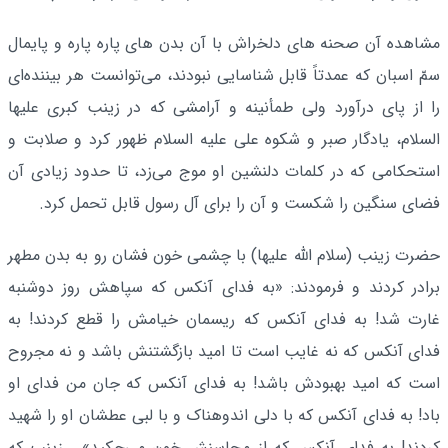
مشاهده آن صحنه ‌هاى دلخراش با آن بدن ‌هاى پاره پاره و پایمال
سمّ اسبان که عمدتاً قابل شناسایى نبودند، مى‌توانست هر بیننده‌اى
را از پاى درآورد ولى طمأنینه و آرامشى که در زینب کبرى‌ علیها
السلام، یادگار صبر و شکوه على علیه السلام ظهور کرد و صلابت و
استحکامى که در کلمات دلنشین او موج مى‌زد، تا حدود زیادى آن
فضاى سنگین را شکست و آن را براى آل رسول قابل تحمل کرد.
حضرت زینب‌ (سلام الله علیها) با چشمی خون فشان رو به بدن مطهر
برادر کردند و فرمودند: «به فدای آنکس که سپاهش روز دوشنبه
غارت شد! به فدای آنکس که ریسمان خیامش را قطع کردند! به
فدای آنکس که نه غایب است تا امید بازگشتنش باشد و نه مجروح
است که امید بهبودش باشد! به فدای آنکس که جان من فدای او
باد! به فدای آنکس که با دلی اندوهناک و با لبی عطشان او را شهید
کردند! به فدای آنکس که از محاسنش خون می‌چکید» . زینب که