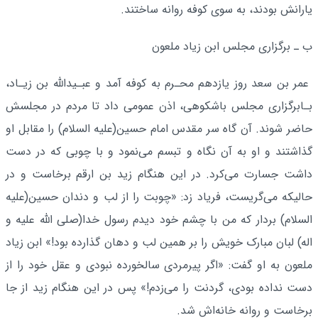
یارانش بودند، به سوى کوفه روانه ساختند.
ب ـ برگزاری مجلس ابن زیاد ملعون
عمر بن سعد روز یازدهم محـرم به کوفه آمد و عبـیدالله بن زیـاد،
بـابرگزاری مجلس باشکوهی، اذن عمومی داد تا مردم در مجلسش
حاضر شوند. آن گاه سر مقدس امام حسین‌(علیه السلام) را مقابل او
گذاشتند و او به آن نگاه و تبسم می‌نمود و با چوبی که در دست
داشت جسارت می‌کرد. در این هنگام زید بن ارقم برخاست و در
حالیکه می‌گریست، فریاد زد: «چوبت را از لب و دندان حسین‌(علیه
السلام) بردار که من با چشم خود دیدم رسول خدا‌(صلی الله علیه و
اله) لبان مبارک خویش را بر همین لب و دهان گذارده بود!» ابن زیاد
ملعون به او گفت: «اگر پیرمردی سالخورده نبودی و عقل خود را از
دست نداده بودی، گردنت را می‌زدم!» پس در این هنگام زید از جا
برخاست و روانه خانه‌اش شد.