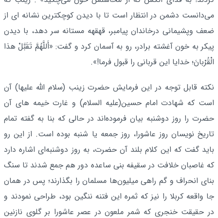
مى‌دانست دشمن در انتظار است تا با دیدن کوچکترین نشانه ‌اى از
ضعف وپشیمانى درخاندان پیامبر، قهقهه مستانه سر دهد، با دیدن
پیکر به خون آغشته برادر، رو به آسمان کرد و گفت: «أَللَّهُمَّ تَقَبَّلْ هذا
الْقُرْبانَ‌؛ خدایا این قربانى را قبول فرما!».
نکته قابل توجه در این فرمایش حضرت زینب (سلام الله علیها) آن
است که شهادت امام حسین(علیه السلام) و غارت خیمه های آن
حضرت را روز دوشنبه بیان فرموده‌اند در حالی که بنا به گفته تمام
تاریخ نویسان روز عاشورا، روز جمعه یا شنبه بوده است. از این رو
باید گفت که این کلام بلند آن حضرت، به روز دوشنبه‌ای اشاره دارد
که غاصبان خلافت در سقیفه بنی ساعده دور هم جمع شدند تا سنگ
بنای انحراف و گم راهی میلیون‌ها مسلمان را بگذارند؛ پس در همان
جا واقعه کربلا را نیز که ثمره این فتنه ننگین بود، طراحی نمودند و
در حقیقت خنجری که شمر ملعون در عصر عاشورا بر گلوی نازنین