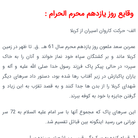
وقایع روز یازدهم محرم الحرام :
الف- حرکت کاروان اسیران از کربلا
عمربن سعد ملعون روز یازدهم محرم سال 61 هـ .ق. تا ظهر در زمین
کربلا ماند و بر کشتگان سپاه خود نماز خواند و آنان را به خاک
سپرد؛ در حالی پیکر پاک فرزند رسول خدا صلى الله علیه و آله و
یاران پاکبازش در زیر آفتاب رها شده بود، دستور داد سرهاى دیگر
شهداى کربلا را از بدن ها جدا کنند و به قصد تقرّب به ابن زیاد و
گرفتن جایزه با خود به کوفه ببرند.
این سرهاى پاک که مجموع آنها با سر امام علیه السلام به 72 سر
نورانى مى‌ رسید اینگونه بین قبائل تقسیم شد.
1. قبیله کنده به سرکردگى قیس بن اشعث، سیزده سر!