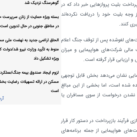
ایران به نسلی که اقتصاد را 
اقتصادی:
گوهرسنگ نزدیک شد
پرداخت بلیت پروازهایی خبر داد که در
حکمرانی را مسئولانه بیاموزد، نیاز دارد
وجه بلیت خود را دریافت نکرده‌اند
بسته ویژه حمایت از زنان سرپرست خا
آر
ری کنند.
در مناطق جنوبی در حال تدوین است
بلیت‌های لغوشده پس از توقف جنگ اعلام
الحاق اراضی جدید به نهضت ملی م
 مالی شرکت‌های هواپیمایی و میزان
منوط به تأیید وزارت نیرو شد/دولت کا
ویژه تشکیل داد
 ارزیابی قرار گرفته است.
لزوم ایجاد صندوق بیمه جنگ/عملکرد 
یمایی نشان می‌دهد بخش قابل توجهی
مسکن در ارائه تسهیلات رضایت بخ
نده شده است، اما بخشی از این مبالغ
است
 نشدن درخواست از سوی مسافران یا
آر
ی فرآیند بازپرداخت در دستور کار قرار
های هواپیمایی از جمله برنامه‌های