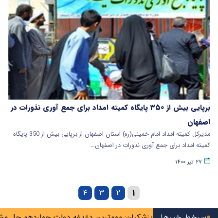
برپایی بیش از ۳۵۰ پایگاه کمیته امداد برای جمع آوری نذورات در
اصفهان
مدیرکل کمیته امداد امام خمینی(ره) استان اصفهان از برپایی بیش از 350 پایگاه
کمیته امداد برای جمع آوری نذورات در اصفهان…
۲۷ تیر ۱۴۰۰
۴
۳
۲
۱
 شهریور
سرخط خبرها
پزشکیان: مهم‌ترین دغدغه دولت چهاردهم حل مشکل م