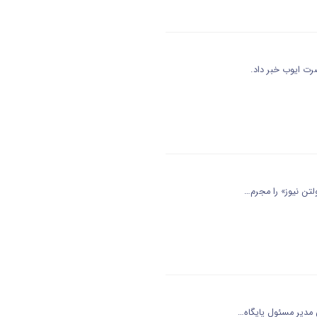
رت ایوب خبر داد.
تن نیوز» را مجرم…
مدیر مسئول پایگاه…