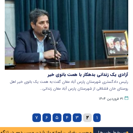
آزادی یک زندانی بدهکار با همت بانوی خیر
رئیس دادگستری شهرستان پارس آباد مغان گفت:به همت یک بانوی خیر اهل
روستای خان قشلاقی از شهرستان پارس آباد مغان زندانی…
۳۱ فروردین ۱۴۰۴
۷
۶
۵
۴
۳
۲
۱
اسوس تیم
سرخط خبرها
محسن رضایی: اجازه باز شدن مسیر دوم در تنگه هرمز را