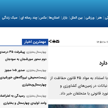
ی
هنر
ورزشی
بین الملل
بازار
استان‌ها
عکس
چند رسانه ای
سبک زندگی
مهمترین اخبار
۱۴
پیشرفت ۳۵ در
چهارمحال بختیاری:
دوم محور سورشجان به سودجان
ارد
صدور ۱۰۵ مجوز
چهارمحال بختیاری:
مدیرکل منابع طبیعی و آبخیزداری چهارمحال و بختیاری، با استناد به مواد ۴۵ قانون حفاظت از
زیست‌محیطی نیروگاه‌های خورشیدی
چهارمحال‌وبختیاری
 آتش‌زدن نباتات در زمین‌های کشاورزی و
ورد قانونی با متخلفان خبر داد.
چهارمحال بختیاری:
واحد تولیدی چهارمحال و بختیاری