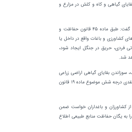
یای گیاهی و کاه و کلش در مزارع و
راهپیمایی اربعین نما
چهارمحال بختیاری:
بصیرت آزادگان جهان است
تعداد تالاب‌های
چهارمحال بختیاری:
مدیرکل منابع طبیعی و آبخیزداری چهارمحال و بختیاری، گفت: طبق ماده ۴۵ قانون حفاظت و
‌های کشاورزی و باغات واقع در داخل یا
عرصه رسید
اتی فردی، حریق در جنگل ایجاد شود،
آر
د شد.
س ماده ۲۰ قانون هوای پاک، سوزاندن بقایای گیاهی اراضی زراعی
پس از برداشت محصول ممنوع بوده و متخلفان به جزای نقدی درجه شش موضوع ماده ۱۹ قانون
از کشاورزان و باغداران خواست ضمن
را به یگان حفاظت منابع طبیعی اطلاع