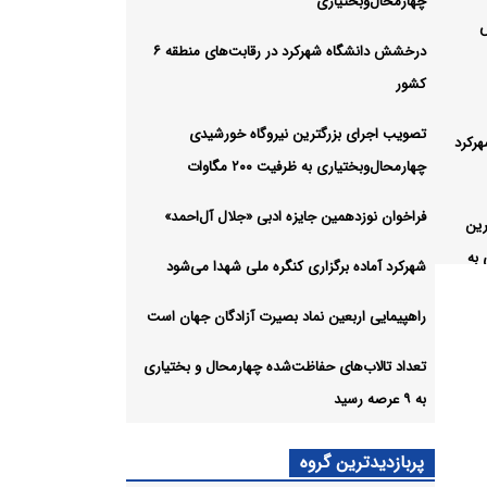
چهارمحال‌وبختیاری
درخشش دانشگاه شهرکرد در رقابت‌های منطقه ۶
کشور
تصویب اجرای بزرگترین نیروگاه خورشیدی
رکرد
چهارمحال‌وبختیاری به ظرفیت ۲۰۰ مگاوات
فراخوان نوزدهمین جایزه ادبی «جلال آل‌احمد»
رین
 به
شهرکرد آماده برگزاری کنگره ملی شهدا می‌شود
راهپیمایی اربعین نماد بصیرت آزادگان جهان است
ایزه
تعداد تالاب‌های حفاظت‌شده چهارمحال و بختیاری
به ۹ عرصه رسید
 کنگره
پربازدیدترین گروه