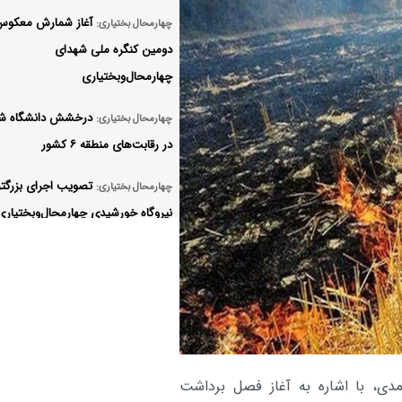
آغاز شمارش معکوس
چهارمحال بختیاری:
دومین کنگره ملی شهدای
چهارمحال‌وبختیاری
درخشش دانشگاه شه
چهارمحال بختیاری:
در رقابت‌های منطقه ۶ کشور
تصویب اجرای بزرگت
چهارمحال بختیاری:
نیروگاه خورشیدی چهارمحال‌وبختیاری
ظرفیت ۲۰۰ مگاوات
فراخوان نوزدهمین ج
چهارمحال بختیاری:
ادبی «جلال آل‌احمد»
شهرکرد آماده برگزاری
چهارمحال بختیاری:
ملی شهدا می‌شود
دی، با اشاره به آغاز فصل برداشت