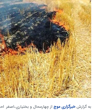
به گزارش
خبرگزاری موج
از چهارمحال و بختیاری
،اصغر احم