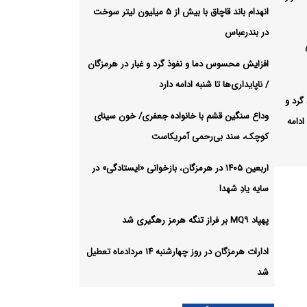
انهدام باند قاچاق با بیش از ۵ میلیون لیتر سوخت
در بندرعباس
 بیش از ۵
افزایش محسوس دما و نفوذ گرد و غبار در هرمزگان
/ ناپایداری‌ها تا شنبه ادامه دارد
گرد و
وداع سنگین قشم با خانواده جعفری/ خون سینای
ادامه
کوچک، سند بی‌رحمی آمریکاست
اربعین ۱۴۰۵ در هرمزگان، بازخوانی «ایستادگی» در
سایه یادِ شهدا
رحمی
پهپاد MQ۹ بر فراز تنگه هرمز رهگیری شد
بازخوانی
ادارات هرمزگان در روز چهارشنبه ۱۴ مردادماه تعطیل
شد
مز رهگیری