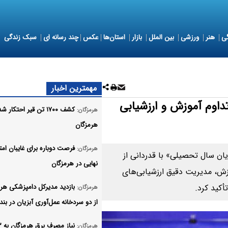
ی
هنر
ورزشی
بین الملل
بازار
استان‌ها
عکس
چند رسانه ای
سبک زندگی
مهمترین اخبار
داوم آموزش و ارزشیابی
کشف ۱۷۰۰ تن قیر احتکار 
هرمزگان:
هرمزگان
فرصت دوباره برای غایبان امت
هرمزگان:
یان سال تحصیلی» با قدردانی از
نهایی در هرمزگان
زش، مدیریت دقیق ارزشیابی‌های
أکید کرد.
بازدید مدیرکل دامپزشکی هر
هرمزگان:
از دو سردخانه عمل‌آوری آبزیان در بندر
هرمزگان: