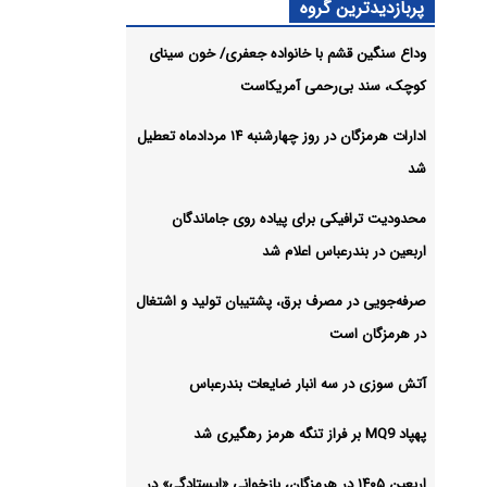
پربازدیدترین گروه
وداع سنگین قشم با خانواده جعفری/ خون سینای
ادارات هرمزگان در روز چهارشنبه ۱۴
کوچک، سند بی‌رحمی آمریکاست
شیو
ادارات هرمزگان در روز چهارشنبه ۱۴ مردادماه تعطیل
شد
محدودیت ترافیکی برای پیاده روی جاماندگان
اربعین در بندرعباس اعلام شد
صرفه‌جویی در مصرف برق، پشتیبان تولید و اشتغال
در هرمزگان است
آتش سوزی در سه انبار ضایعات بندرعباس
پهپاد MQ9 بر فراز تنگه هرمز رهگیری شد
اربعین ۱۴۰۵ در هرمزگان، بازخوانی «ایستادگی» در