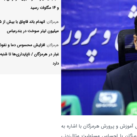
و ۱۴ مگاوات رسید
انهدام باند قاچاق با
هرمزگان:
میلیون لیتر سوخت در بندرعباس
افزایش محسوس دما و نفوذ 
هرمزگان:
غبار در هرمزگان / ناپایداری‌ها تا شنبه 
دارد
وداع سنگین قشم با خانواده
هرمزگان:
جعفری/ خون سینای کوچک، سند بی‌
آمریکاست
اربعین ۱۴۰۵ در هرمزگان، 
هرمزگان:
«ایستادگی» در سایه یادِ شهدا
 آموزش و پرورش هرمزگان با اشاره به
پهپاد MQ۹ بر فراز تنگه هر
سیاسی:
مزگان با احساس مسئولیت مثال‌زدنی