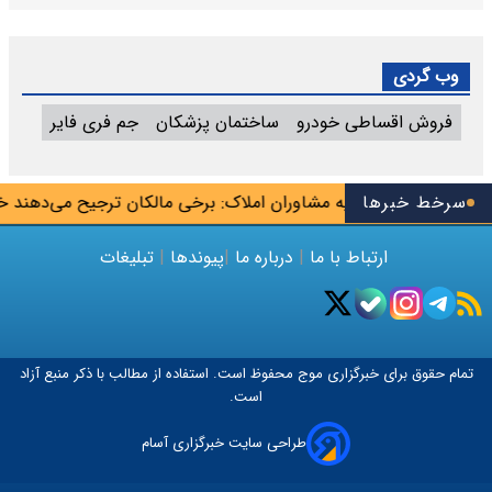
وب گردی
فروش اقساطی خودرو
ساختمان پزشکان
جم فری فایر
اگرها»
سرخط خبرها
اتحادیه مشاوران املاک: برخی مالکان ترجیح می‌دهند خانه ر
ارتباط با ما
|
درباره ما
|
پیوندها
|
تبلیغات
تمام حقوق برای خبرگزاری
موج
محفوظ است. استفاده از مطالب با ذکر منبع آزاد
است.
طراحی سایت خبرگزاری آسام