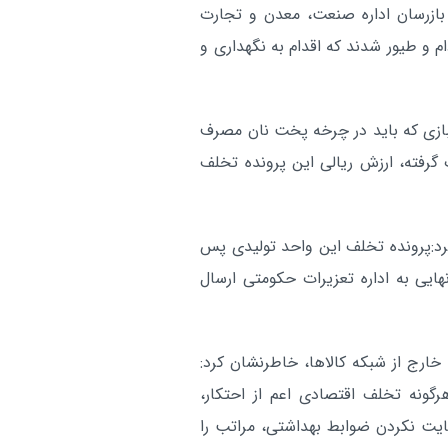
تجاری و اداری ساری تبدیل می‌شود
بازرسان اداره صنعت، معدن و تجارت
 و طیور شدند که اقدام به نگهداری و
همایش بزرگ «دلدادگان اربع
مازندران:
حسینی» در نکا برگزار شد
اردوی تیم ملی کشتی آزاد در
مازندران:
رسی از این واحد، ۱۶۸ کیسه آرد خبازی که باید در چرخه پخت نان مصرف
در تهران آغاز شد
رفته، ارزش ریالی این پرونده تخلف
آر
رد:پرونده تخلف این واحد تولیدی پس
یی به اداره تعزیرات حکومتی ارسال
ه خارج از شبکه کالاها، خاطرنشان کرد:
رگونه تخلف اقتصادی اعم از احتکار،
ایت نکردن ضوابط بهداشتی، مراتب را