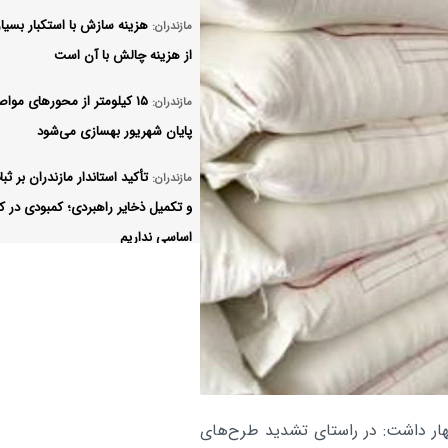
هزینه سازش با استکبار بسیار
مازندران:
از هزینه چالش با آن است
۱۵ کیلومتر از محورهای مواص
مازندران:
پایان شهریور بهسازی می‌شود
تأکید استاندار مازندران بر ثبا
مازندران:
و تکمیل ذخایر راهبردی؛ کمبودی در کا
اساسی نداریم
اجازه نمی‌دهیم توسعه منطقه
مازندران:
شرایط سخت بودجه‌ای متوقف شود/
شتاب‌بخشی به ابرپروژه نیروگاه ۱۸۰۰
مگاواتی محمودآباد و نوسازی بیمارستا
محور جاده دریا به کانون توس
مازندران:
هار داشت: در راستای تشدید طرح‌های