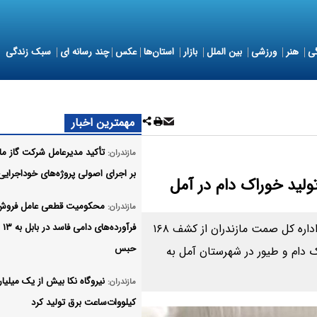
ی
هنر
ورزشی
بین الملل
بازار
استان‌ها
عکس
چند رسانه ای
سبک زندگی
مهمترین اخبار
تأکید مدیرعامل شرکت گاز ما
مازندران:
بر اجرای اصولی پروژه‌های خوداجرایی
محکومیت قطعی عامل فروش
مازندران:
معاون نظارت، بازرسی و حمایت از حقوق مصرف‌کنندگان اداره کل صمت مازندران از کشف ۱۶۸
فرآورده‌ه
حبس
 دام و طیور در شهرستان آمل به
نیروگاه نکا بیش از یک میلیار
مازندران:
کیلووات‌ساعت برق تولید کرد