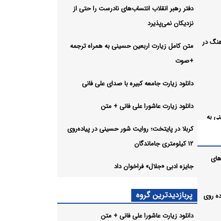
دفتر رهبر انقلاب انتساب‌های نادرست را حتی از
نزدیکان نمی‌پذیرد
هنگ در
متن کامل زیارت اربعین حسینی به همراه ترجمه
+صوت
دانلود زیارت جامعه کبیره با صدای علی فانی
دانلود زیارت عاشورا علی فانی + متن
ی به
کربلا در پایتخت؛ روایت شور حسینی در پیاده‌روی
۱۲ کیلومتری جاماندگان
دای علی
های
جایزه ادبی «جلال» فراخوان داد
+ متن
پربازدیدترین گروه
ر پیاده روی
 حسینی
دانلود زیارت عاشورا علی فانی + متن