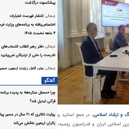
پیشکسوت درگذشت
انتشار فهرست اعتبارات
فرهنگی:
اختصاص‌یافته به برنامه‌های وزارت فر
۴ ماهه نخست ۱۴۰۵
دفتر رهبر انقلاب انتساب‌های
فرهنگی:
نادرست را حتی از نزدیکان نمی‌پذیرد
متن کامل زیارت اربعین حسین
فرهنگی:
همراه ترجمه +صوت
گفتگو
دانلود زیارت جامعه کبیره با ص
صوت:
چرا «محفل ستاره‌ها» به پدیده برنامه‌
فانی
قرآنی تبدیل شد؟
دانلود زیارت عاشورا علی فانی 
صوت:
گ و ارشاد اسلامی
، در جمع اساتید و
روایت تئاتری که ۲۱ سال در مسی
زائران اربعین عاشقی می‌کند
ری اسلامی ایران و فدراسیون روسیه،
کربلا در پایتخت؛ روایت شور
فرهنگی: