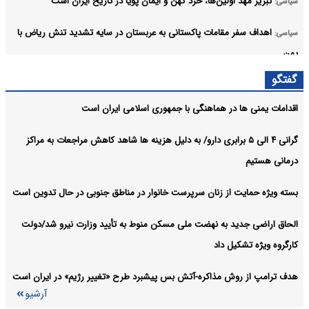
تبریز مهد اولین‌ها، خرد کهن و ایمان پویا در تاریخ ایران است
سیاسی:
اهداف سفر مقامات پاکستانی به عربستان در سایه تشدید تنش ریاض با
سیاسی:
یمن
آرشیو
گفتگو
اقدامات یمنی ها در هماهنگی با جمهوری اسلامی ایران است
گرانی ۴ الی ۵ برابری دارو/ به دلیل هزینه ها شاهد کاهش مراجعات به مراکز
درمانی هستیم
بسته ویژه حمایت از زنان سرپرست خانوار در مناطق جنوبی در حال تدوین است
الحاق اراضی جدید به نهضت ملی مسکن منوط به تأیید وزارت نیرو شد/دولت
کارگروه ویژه تشکیل داد
هدف ترامپ از روش مذاکره-آتش بس پیشبرد طرح «تغییر رژیم» در ایران است
آرشیو