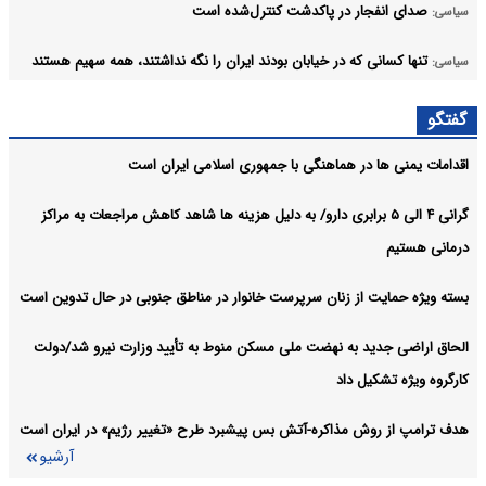
صدای انفجار در پاکدشت کنترل‌شده است
سیاسی:
تنها کسانی که در خیابان بودند ایران را نگه نداشتند، همه سهیم هستند
سیاسی:
جاری شدن قرآن در محیط کار، اعتماد عمومی را افزایش می‌دهد
سیاسی:
گفتگو
آرشیو
اقدامات یمنی ها در هماهنگی با جمهوری اسلامی ایران است
گرانی ۴ الی ۵ برابری دارو/ به دلیل هزینه ها شاهد کاهش مراجعات به مراکز
درمانی هستیم
بسته ویژه حمایت از زنان سرپرست خانوار در مناطق جنوبی در حال تدوین است
الحاق اراضی جدید به نهضت ملی مسکن منوط به تأیید وزارت نیرو شد/دولت
کارگروه ویژه تشکیل داد
هدف ترامپ از روش مذاکره-آتش بس پیشبرد طرح «تغییر رژیم» در ایران است
آرشیو