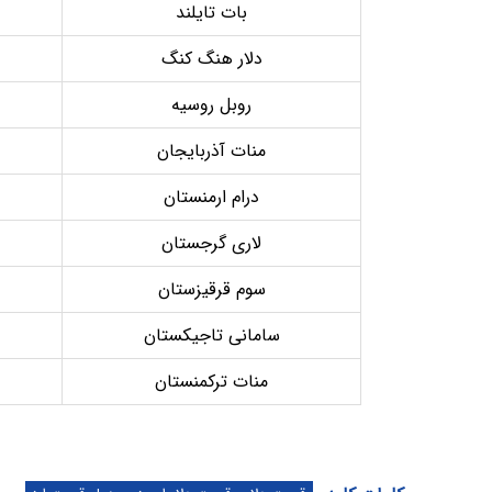
بات تایلند
دلار هنگ کنگ
روبل روسیه
منات آذربایجان
درام ارمنستان
لاری گرجستان
سوم قرقیزستان
سامانی تاجیکستان
منات ترکمنستان