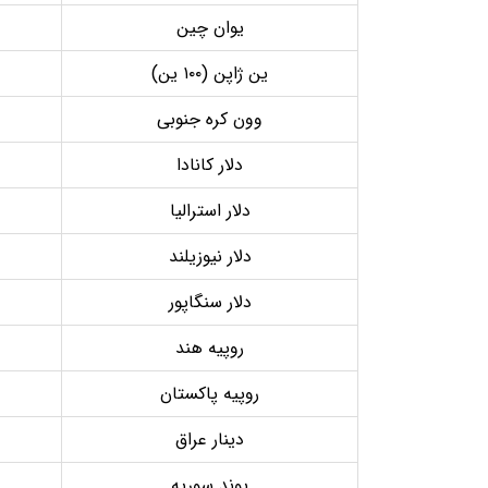
یوان چین
ین ژاپن (۱۰۰ ین)
وون کره جنوبی
دلار کانادا
دلار استرالیا
دلار نیوزیلند
دلار سنگاپور
روپیه هند
روپیه پاکستان
دینار عراق
پوند سوریه