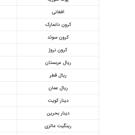
افغانی
کرون دانمارک
کرون سوئد
کرون نروژ
ریال عربستان
ریال قطر
ریال عمان
دینار کویت
دینار بحرین
رینگیت مالزی