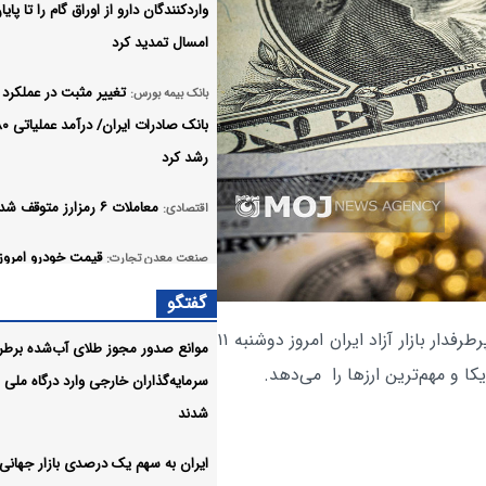
واردکنندگان دارو از اوراق گام را تا پایا
امسال تمدید کرد
تغییر مثبت در عملکرد 
بانک بیمه بورس:
رشد کرد
معاملات ۶ رمزارز متوقف شد
اقتصادی:
قیمت خودرو امروز
صنعت معدن تجارت:
۱۵مرداد ۱۴۰۵ در بازار مشخص شد
گفتگو
، آخرین نرخ دلار و سایر ارزهای پرطرفدار بازار آزاد ایران امروز دوشنبه ۱۱
افزایش قیمت طلا رکورد هفته
اقتصادی:
موانع صدور مجوز طلای آب‌شده برط
سرمایه‌گذاران خارجی وارد درگاه ملی
فائو نسبت به افزایش قیمت
اقتصادی:
شدند
موادغذایی جهان هشدار داد
ایران به سهم یک‌ درصدی بازار جهانی
جدیدترین قیمت طلا و سکه در
اقتصادی: