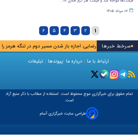
قیمت‌ها مواجه شد و قیمت هر گرم طلای ۱۸…
۰۷ مرداد ۱۴۰۵
۶
۵
۴
۳
۲
۱
م
سرخط خبرها
محسن رضایی: اجازه باز شدن مسیر دوم در تنگه هرمز را نخواهی
ارتباط با ما
|
درباره ما
|
پیوندها
|
تبلیغات
تمام حقوق برای خبرگزاری
موج
محفوظ است. استفاده از مطالب با ذکر منبع آزاد
است.
طراحی سایت خبرگزاری آسام