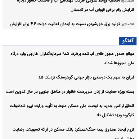
اطلاعیه روابط عمومی شرکت مهندسی آب و فاضلاب کشور درباره
اقتصادی:
افزایش رقم برخی قبوض آب در تابستان
تولید برق خورشیدی نسبت به ابتدای فعالیت دولت ۴.۶ برابر افزایش
اقتصادی:
یافته است
گفتگو
لغو رسمی افزایش بهای برق کشاورزان
اقتصادی:
موانع صدور مجوز طلای آب‌شده برطرف شد/ سرمایه‌گذاران خارجی وارد درگاه
آرشیو
ملی مجوزها شدند
ایران به سهم یک‌ درصدی بازار جهانی گوهرسنگ نزدیک شد
بسته ویژه حمایت از زنان سرپرست خانوار در مناطق جنوبی در حال تدوین است
الحاق اراضی جدید به نهضت ملی مسکن منوط به تأیید وزارت نیرو شد/دولت
کارگروه ویژه تشکیل داد
لزوم ایجاد صندوق بیمه جنگ/عملکرد بانک مسکن در ارائه تسهیلات رضایت
بخش است