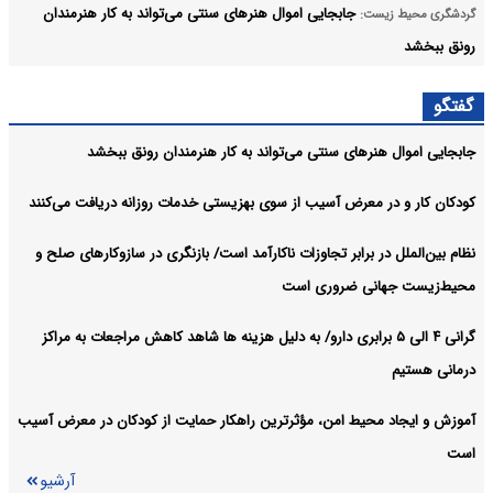
جابجایی اموال هنرهای سنتی می‌تواند به کار هنرمندان
گردشگری محیط زیست:
رونق ببخشد
اعلام جزئیات ثبت ادعا، تهیه نقشه UTM و ارائه مادر سند
اجتماعی:
گفتگو
آرشیو
جابجایی اموال هنرهای سنتی می‌تواند به کار هنرمندان رونق ببخشد
کودکان کار و در معرض آسیب از سوی بهزیستی خدمات روزانه دریافت می‌کنند
نظام بین‌الملل در برابر تجاوزات ناکارآمد است/ بازنگری در سازوکارهای صلح و
محیط‌زیست جهانی ضروری است
گرانی ۴ الی ۵ برابری دارو/ به دلیل هزینه ها شاهد کاهش مراجعات به مراکز
درمانی هستیم
آموزش و ایجاد محیط امن، مؤثرترین راهکار حمایت از کودکان در معرض آسیب
است
آرشیو