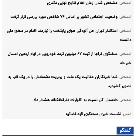
مشخص شدن زمان اعلام نتایج نهایی دکتری
اجتماعی:
وضعیت اجتماعی کشور بر اساس ۷۴ شاخص مورد بررسی قرار گرفت
اجتماعی:
استاندار تهران حل آلودگی هوای پایتخت را نیازمند اقدام در سطح ملی
اجتماعی:
دانست
سخنگوی فراجا از ثبت ۶۷ میلیون تردد خودرویی در ایام اربعین امسال
اجتماعی:
خبر داد
شما خبرنگاران حقانیت یک ملت و بربریت دشمنانش را در یک قاب به
اجتماعی:
تصویر کشیدید
دادستان کل نسبت به اظهارات تفرقه‌افکنانه هشدار داد
اجتماعی:
نشست خبری سخنگوی قوه قضائیه
عکس:
مراقب «بمباران خبری» دشمن برای ایجاد ناامیدی در جامعه باشیم
اجتماعی:
گفتگو
آرشیو