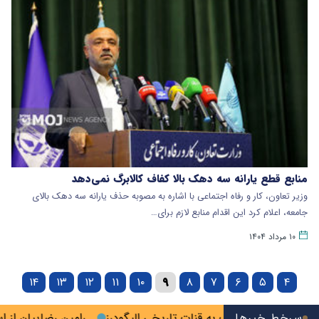
منابع قطع یارانه سه دهک بالا کفاف کالابرگ نمی‌دهد
وزیر تعاون، کار و رفاه اجتماعی با اشاره به مصوبه حذف یارانه سه دهک بالای
جامعه، اعلام کرد این اقدام منابع لازم برای…
۱۰ مرداد ۱۴۰۴
۱۴
۱۳
۱۲
۱۱
۱۰
۹
۸
۷
۶
۵
۴
سرخط خبرها
بازگشت آب به قنات تاریخی الیگودرز
رامین رضاییان از استقلال