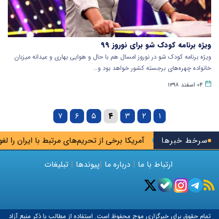
ویژه برنامه کودک شو برای نوروز ۹۹
ویژه برنامه کودک شو در نوروز امسال هم با حال و هوایی بهاری و عیدانه میزبان
خانواده‌ چهره‌های برجسته کشور خواهد بود و…
۰۴ اسفند ۱۳۹۸
۷
۶
۵
۴
۳
۲
۱
سرخط خبرها
آمریکا برخی از تحریم‌های مرتبط با ایران را لغو کرد
ارتباط با ما
|
درباره ما
|
پیوندها
|
تبلیغات
تمام حقوق برای خبرگزاری
موج
محفوظ است. استفاده از مطالب با ذکر منبع آزاد