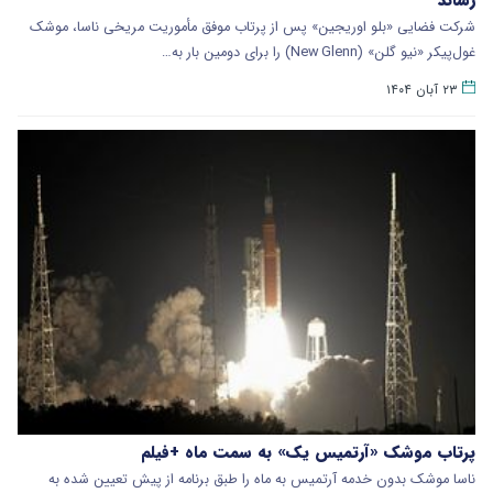
شرکت فضایی «بلو اوریجین» پس از پرتاب موفق مأموریت مریخی ناسا، موشک
غول‌پیکر «نیو گلن» (New Glenn) را برای دومین بار به…
۲۳ آبان ۱۴۰۴
پرتاب موشک «آرتمیس یک» به سمت ماه +فیلم
ناسا موشک بدون خدمه آرتمیس به ماه را طبق برنامه از پیش تعیین شده به