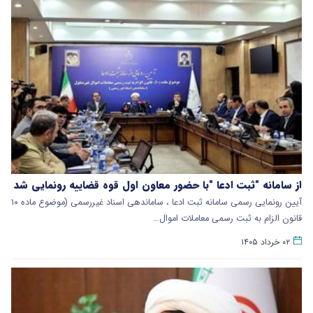
از سامانه "ثبت ادعا "با حضور معاون اول قوه قضاییه رونمایی شد
آیین رونمایی رسمی سامانه ثبت ادعا ، ساماندهی اسناد غیررسمی (موضوع ماده ۱۰
قانون الزام به ثبت رسمی معاملات اموال…
۰۲ خرداد ۱۴۰۵