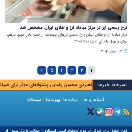
نرخ رسمی ارز در مرکز مبادله ارز و طلای ایران مشخص شد
مرکز مبادله ارز و طلای ایران نرخ رسمی ارزهای پرمعامله از جمله دلار، یورو، درهم،
یوان و روبل را برای امروز یکشنبه ۳…
۰۳ اسفند ۱۴۰۴
۶
۵
۴
۳
۲
۱
سرخط خبرها
ولایتی: نگاه راهبردی محسن رضایی پشتوانه‌ای موثر برای صیانت از 
ارتباط با ما
|
درباره ما
|
پیوندها
|
تبلیغات
تمام حقوق برای خبرگزاری
موج
محفوظ است. استفاده از مطالب با ذکر منبع آزاد