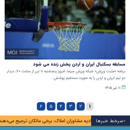
مسابقه بسکتبال ایران و اردن پخش زنده می شود
برنامه «مثبت ورزش» شبکه ورزش سیما، امروز پنجشنبه ۱۱ تیر از ساعت ۲۰، دیدار
دو تیم ایران و اردن را به صورت مستقیم پوشش…
۱۱ تیر ۱۴۰۵
۶
۵
۴
۳
۲
۱
اگرها»
سرخط خبرها
اتحادیه مشاوران املاک: برخی مالکان ترجیح می‌دهند خانه 