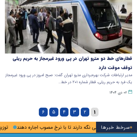
قطارهای خط دو مترو تهران در پی ورود غیرمجاز به حریم ریلی
توقف موقت دارد
مدیر ارتباطات شرکت بهره‌برداری مترو تهران گفت: صبح امروز در پی ورود غیرمجاز
یک فرد به حریم ریلی، قطار شماره ۲۰۱ در خط…
۰۲ دی ۱۴۰۴
۶
۵
۴
۳
۲
۱
سرخط خبرها
 خانه را خالی نگه دارند تا با نرخ مصوب اجاره دهند
توزیع کالاهای اساسی ۳ برابر تقاضاست/کالاها