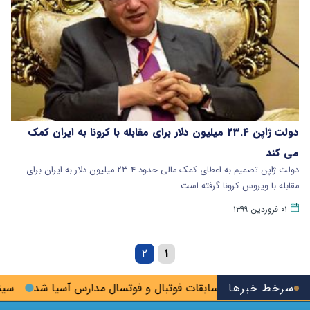
دولت ژاپن ۲۳.۴ میلیون دلار برای مقابله با کرونا به ایران کمک
می‌ کند
دولت ژاپن تصمیم به اعطای کمک مالی حدود ۲۳.۴ میلیون دلار به ایران برای
مقابله با ویروس کرونا گرفته است.
۰۱ فروردین ۱۳۹۹
۲
۱
سرخط خبرها
یران میزبان مسابقات فوتبال و فوتسال مدارس آسیا شد
سینماها در دومین هفته‌ مردا