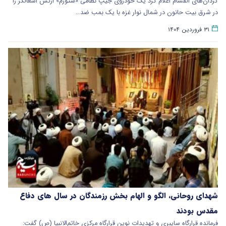
گردان‌های القسام اعلام کرد یک خودروی جیپ نظامی «ستورم» ارتش اشغالگر را
در شرق بیت حانون در شمال نوار غزه با یک بمب ضد…
۳۱ فروردین ۱۴۰۴
شهدای روحانی، الگو و الهام بخش رزمندگان در سال های دفاع
مقدس بودند
فرمانده قرارگاه سایبری و تهدیدات نوین قرارگاه مرکزی خاتم‌الانبیا (ص) گفت: