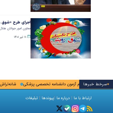
اجرای طرح «شوق رو
معاون امور جوانان هلال
۱۱ تیر ۱۴۰۱
سرخط خبرها
ین فرصت ثبت‌نام آزمون دانشنامه تخصصی پزشکی
شانه‌تراش؛ رو
ارتباط با ما
|
درباره ما
|
پیوندها
|
تبلیغات