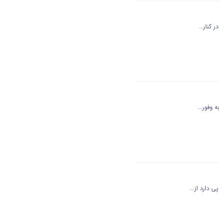
ر کنار…
ه وفور…
ی دارد از…