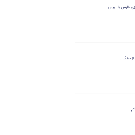
ی فارس با تبیین…
ه از جنگ…
لام…