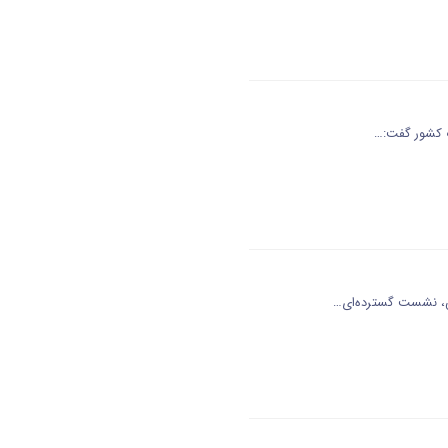
رت کشور گفت:…
رس، نشست گسترده‌ای…