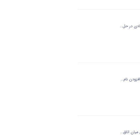
صادی در حل…
فزودن نام…
 میان اتاق…