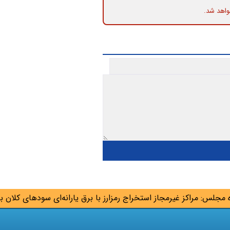
واهد شد.
س: مراکز غیرمجاز استخراج رمزارز با برق یارانه‌ای سودهای کلان به جی