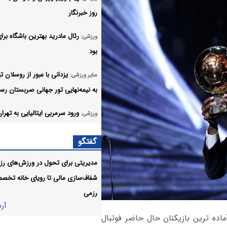
روز خبرنگار
رئال مادرید بهترین باشگاه برا
ورزشی:
بود
یزدانی با عبور از روسلان ت
سایر ورزشی:
به نیمه‌نهایی تور جهانی صربستان رس
ورود سرمربی ایتالیایی به تهران
ورزشی:
پیاتزا لیست تیم ملی را می‌بندد
گفتگو
پزشکان استقلال برای رساند
ورزشی:
مدیریتی برای تحول در ورزش‌های رزم
به هفته اول لیگ برتر در تلاش هستن
شفاف‌سازی مالی تا رویای خانه تخص
ایران و جمهوری آذربایجان برا
ورزشی:
رزمی
آر
گسترش همکاری‌های ورزش و جوانان 
ماده ترین بازیکنان حال حاضر فوتبال
کردند