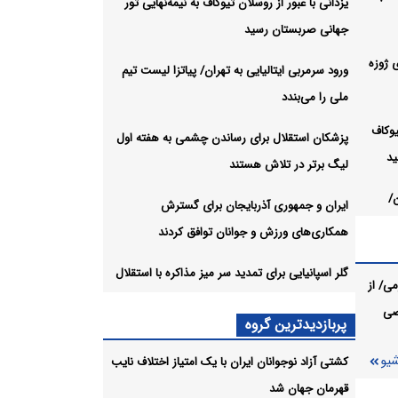
یزدانی با عبور از روسلان تیوکاف به نیمه‌نهایی تور
جهانی صربستان رسید
ی ژوزه
ورود سرمربی ایتالیایی به تهران/ پیاتزا لیست تیم
ملی را می‌بندد
یوکاف
پزشکان استقلال برای رساندن چشمی به هفته اول
ید
لیگ برتر در تلاش هستند
/
ایران و جمهوری آذربایجان برای گسترش
همکاری‌های ورزش و جوانان توافق کردند
ن چشمی
گلر اسپانیایی برای تمدید سر میز مذاکره با استقلال
ی/ از
د
صی
پربازدیدترین گروه
ی
شیو
توافق
کشتی آزاد نوجوانان ایران با یک امتیاز اختلاف نایب
قهرمان جهان شد