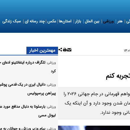
ی
هنر
ورزشی
بین الملل
بازار
استان‌ها
عکس
چند رسانه ای
سبک زندگی
مهمترین اخبار
تلگراف درباره اینفانتینو ادعای
ورزشی:
کرد
دانیال ایری در یک قدمی پوش
ورزشی:
بهترین بازیکن فوتبال جهان در سال ۲۰۲۵ گفت: من می‌خواهم قهرمانی در جام جهانی ۲۰۲۶ را
پیراهن پرسپولیس
رمان شدن وجود دارد و آن اینکه یک
بارسلونا به دنبال مدافع مورد عل
ورزشی:
انی وجود ندارد.
لیونل مسی
پیام وزیر ورزش و جوانان به م
ورزشی: