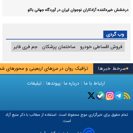
درخشش خیره‌کننده آزادکاران نوجوان ایران در آوردگاه جهانی باکو
وب گردی
فروش اقساطی خودرو
ساختمان پزشکان
جم فری فایر
بدنسازی باز شد
سرخط خبرها
ترافیک روان در مرزهای اربعینی و محورهای شمالی
ارتباط با ما
|
درباره ما
|
پیوندها
|
تبلیغات
تمام حقوق برای خبرگزاری
موج
محفوظ است. استفاده از مطالب با ذکر منبع آزاد
است.