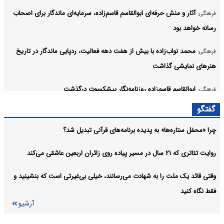
آثار و منش حرفه‌ای ابوالقاسم قاسم‌زاده، سرمایه‌ای ماندگار برای اصحاب
فرهنگی:
رسانه خواهد بود
محمد نواب‌زاده با بیش از هفت دهه فعالیت، ردپایی ماندگار در تاریخ
فرهنگی:
هنرهای نمایشی گذاشت
ابوالقاسم قاسم‌زاده روزنامه‌نگار پیشکسوت درگذشت
فرهنگی:
گفتگو
انتشار فهرست اعتبارات اختصاص‌یافته به برنامه‌های وزارت فرهنگ در ۴
فرهنگی:
ماهه نخست ۱۴۰۵
چرا «محفل ستاره‌ها» به پدیده برنامه‌های قرآنی تبدیل شد؟
دفتر رهبر انقلاب انتساب‌های نادرست را حتی از نزدیکان نمی‌پذیرد
فرهنگی:
روایت تئاتری که ۲۱ سال در مسیر پیاده روی زائران اربعین عاشقی می‌کند
آرشیو
وقتی قائد یک ملت را به شهادت می‌رسانند، خیلی بی‌غیرتی است که بنشینید و
فقط نگاه کنید
آرشیو