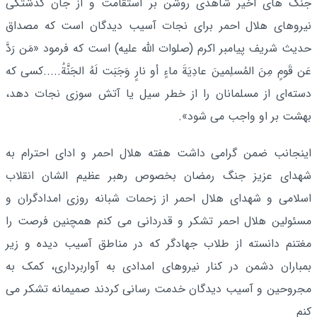
جنگ های اخیر شاهدی روشن بر استقامت و از جان گذشتگی
نیروهای هلال احمر برای نجات آسیب دیدگان است که مصداق
حدیث شریف پیامبر اکرم (صلوات الله علیه) است که فرمود «مَن رَدَّ
عَن قَومٍ مِنَ المُسلِمینَ عادِیَةَ ماءٍ أو نارٍ وَجَبَت لَهُ الجَنَّةُ.....کسی که
دسته‌ای از مسلمانان را از خطر سیل یا آتش سوزی نجات دهد،
بهشت بر او واجب می‌ شود».
اینجانب ضمن گرامی داشت هفته هلال احمر و ادای احترام به
شهدای عزیز جنگ رمضان بخصوص رهبر عظیم الشان انقلاب
اسلامی و شهدای هلال احمر از زحمات شبانه روزی امدادگران و
مسئولین هلال احمر تشکر و قدردانی می کنم همچنین فرصت را
مغتنم دانسته از طلاب جهادگر که در مناطق آسیب دیده و زیر
بمباران دشمن در کنار نیروهای امدادی به آواربرداری، کمک به
مجروحین و آسیب دیدگان خدمت رسانی کردند صمیمانه تشکر می
کنم