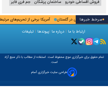
رو
ساختمان پزشکان
جم فری فایر
آمریکا برخی از تحریم‌های مرتبط با ایران را لغو کرد
اعلام شر
ا
|
درباره ما
|
پیوندها
|
تبلیغات
وج
محفوظ است. استفاده از مطالب با ذکر منبع آزاد
است.
طراحی سایت خبرگزاری آسام