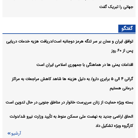
جهانی را تبریک گفت
دولت چهاردهم تعهد خود را تنها محدود به تبریک نمی‌کند
سیاسی:
گفتگو
خبرنگاری بیش از هر زمان دیگر عرصه نبرد روایت ها، حقیقت ها و اراده
سیاسی:
توافق ایران و عمان بر سر تنگه هرمز دوجانبه است/دریافت هزیه خدمات دریایی
ها است
پس از ۶۰ روز
آرشیو
اقدامات یمنی ها در هماهنگی با جمهوری اسلامی ایران است
گرانی ۴ الی ۵ برابری دارو/ به دلیل هزینه ها شاهد کاهش مراجعات به مراکز
درمانی هستیم
بسته ویژه حمایت از زنان سرپرست خانوار در مناطق جنوبی در حال تدوین است
الحاق اراضی جدید به نهضت ملی مسکن منوط به تأیید وزارت نیرو شد/دولت
کارگروه ویژه تشکیل داد
آرشیو