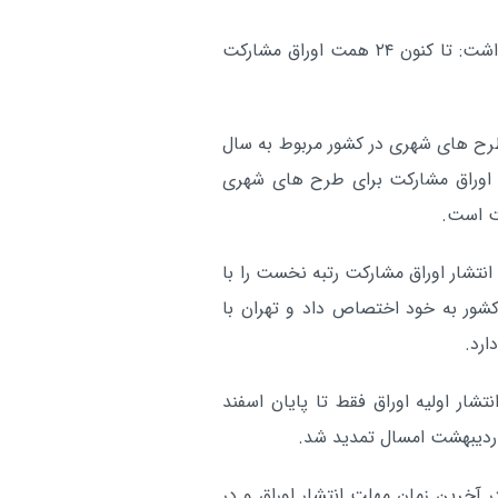
از «هفته اقتصادی ایران و عراق» است
محمدهادی محمدی مقدم امروز در نشست خبری اظهار داشت: تا کنون ۲۴ همت اوراق مشارکت
مشهد میزبان جشنواره
خراسان رضوی:
استعدادیابی وزنه‌ برداری منطقه پنج 
شد
ح‌ های شهری در کشور مربوط به سال
قطعی برق صنایع خراس
خراسان رضوی:
 تا کنون ۴۳ همت از طریق اوراق مشارکت برای طرح‌ های شهری
رضوی کاهش یافت
آر
نتشار اوراق مشارکت رتبه نخست را با
لیارد ریال اوراق در کشور به خود اختصاص داد و تهران با
شار اولیه اوراق فقط تا پایان ‌اسفند
 آخرین زمان مهلت انتشار اوراق و در