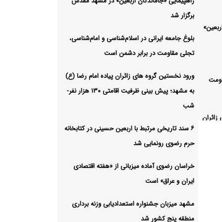
راهپیمایی «جاماندگان اربعین» در مشهد مقدس
برگزار شد
ربعین»
بلوغ جامعه ایرانی در اسلام‌شناسی و امام‌شناسی،
تجلی مقاومت در برابر دشمن است
ورود نخستین گروه‌ های زائران پیاده امام رضا (ع)
اومت
به مشهد؛ پیش‌ بینی ظرفیت اقامتی ۱۳۰ هزار نفر-
شب
زائران
۶ سند تاریخی مرتبط با اربعین حسینی در کتابخانه
نی
حرم رضوی رونمایی شد
خراسان رضوی آماده میزبانی از «هفته اقتصادی
 اربعین
ایران و عراق» است
یی شد
مشهد میزبان جشنواره استعدادیابی وزنه‌ برداری
بانی
منطقه پنج کشور شد