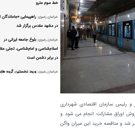
خط سوم مترو
راهپیمایی «جاماندگان ا
خراسان رضوی:
در مشهد مقدس برگزار شد
بلوغ جامعه ایرانی در
خراسان رضوی:
اسلام‌شناسی و امام‌شناسی، تجلی مق
در برابر دشمن است
ورود نخستین گروه‌ های 
خراسان رضوی:
پیاده امام رضا (ع) به مشهد؛ پیش‌ بی
ظرفیت اقامتی ۱۳۰ هزار نفر-شب
۶ سند تاریخی مرتبط با
ر و رئیس سازمان اقتصادی شهرداری
خراسان رضوی:
حسینی در کتابخانه حرم رضوی رونما
ش اوراق مشارکت انجام می‌ شود و
اوراق منتشر شد و مناقصه خرید این میزان واگن
خراسان رضوی آماده میز
خراسان رضوی: