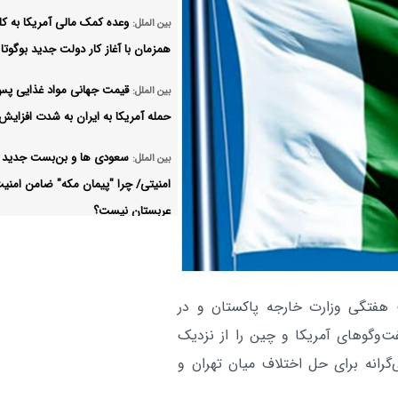
وعده کمک مالی آمریکا به کلم
بین الملل:
همزمان با آغاز کار دولت جدید بوگوتا
قیمت جهانی مواد غذایی پس
بین الملل:
حمله آمریکا به ایران به شدت افزایش
سعودی ها و بن‌بست جدید
بین الملل:
امنیتی/ چرا "پیمان مکه" ضامن امنی
عربستان نیست؟
جهان اسلام باید در برابر اسر
بین الملل:
متحد شود
 هفتگی وزارت خارجه پاکستان و در
چین به ژاپن هشدار داد
بین الملل:
ت‌وگوهای آمریکا و چین را از نزدیک
بیانیه‌های شورای امنیت ارز
بین الملل:
گرانه برای حل اختلاف میان تهران و
توجه ندارد