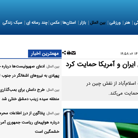
ی
هنر
ورزشی
بین الملل
بازار
استان‌ها
عکس
چند رسانه ای
سبک زندگی
مهمترین اخبار
۱۴۰
یران و آمریکا حمایت کرد
ادعای صهیونیست‌ها درباره 
بین الملل:
پهپادی به نیروهای اشغالگر در جنوب ل
اسلام‌آباد از نقش چین در
طرح داعش برای بمب‌گذاری 
بین الملل:
حمایت می‌کند.
منطقه سیده زینب دمشق خنثی شد
پنتاگون از درز اطلاعات محرما
بین الملل:
درباره هواپیمای ریاست جمهوری آمری
خشمگین است