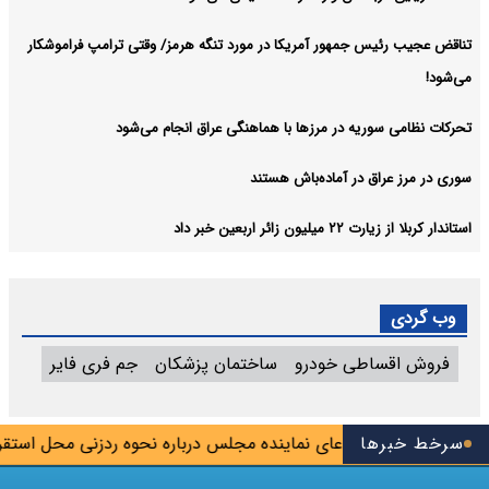
تناقض عجیب رئیس جمهور آمریکا در مورد تنگه هرمز/ وقتی ترامپ فراموشکار
می‌شود!
تحرکات نظامی سوریه در مرزها با هماهنگی عراق انجام می‌شود
سوری در مرز عراق در آماده‌باش هستند
استاندار کربلا از زیارت ۲۲ میلیون زائر اربعین خبر داد
وب گردی
فروش اقساطی خودرو
ساختمان پزشکان
جم فری فایر
یم
سرخط خبرها
تکذیب ادعای نماینده مجلس درباره نحوه ردزنی محل استقرار ش