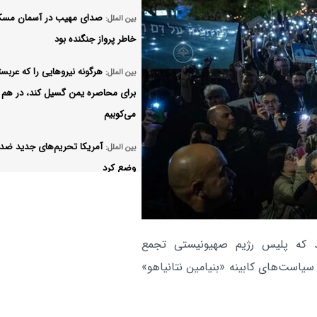
صدای مهیب در آسمان مسکو
بین الملل:
خاطر پرواز جنگنده بود
هرگونه نیروهایی را که عربست
بین الملل:
برای محاصره یمن گسیل کند، در هم
می‌کوبیم
آمریکا تحریم‌های جدید ضد ا
بین الملل:
وضع کرد
مقاومت عراق پاسخ به حمله 
بین الملل:
حشد الشعبی را به تعویق انداخت
ند که پلیس رژیم صهیونیستی تجمع
یک کشتی ترکیه در دریای سی
بین الملل:
یاست‌های کابینه «بنیامین نتانیاهو»
هدف حمله قرار گرفت
قیمت بنزین در آمریکا افزای
بین الملل: