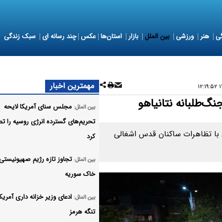
ی
هنر
ورزشی
بین الملل
بازار
استان‌ها
عکس
چند رسانه ای
سبک زندگی
مهمترین اخبار
۱۴
‌طلبانه نتانیاهو
مجلس سنای آمریکا لایحه
بین الملل:
تحریم‌های گسترده انرژی روسیه را ت
ی با تظاهرات ساکنان قدس اشغالی
کرد
تجاوز تازه رژیم صهیونیستی 
بین الملل:
خاک سوریه
ادعای وزیر خزانه داری آمریکا
بین الملل:
تنگه هرمز