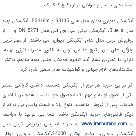
استفاده ی بیشتر و طولانی تر از پکیج کمک کند.
آبگرمکن دیواری بوتان مدل های B3115 و B5418rs، آبگرمکن ویتو
مدل Blue s، آبگرمکن برقی سی وی اس مدل DN 5271 و ... از
پرفروش ترین مدل های آبگرمکن دیواری می باشند. از مهم ترین
ویژگی های این پکیج ها می توان به الگوی مصرف انرژی بهینه،
کارکرد با کمترین فشار آب، تنظیم خودکار، جنس بدنه مقاوم، داشتن
استانداردهای لازم جهانی و گواهینامه های معتبر اشاره کرد.
اگر در پی خرید هر نوع از آبگرمکن هستید، داشتن گارانتی معتبر
یکی از اصول اولیه و مهم یک محصول خوب است. همچنین ارائه ی
خدمات پس از فروش مناسب، تنوع بالا و قیمت پایین می تواند از
دیگر فاکتورهای خرید آبگرمکن باشد. شما می توانید با مراجعه
به
www.iranbutane.com
به خرید اینترنتی پرفروش ترین مدل
آبگرمکن دیواری، پکیج بوتان 24000،آبگرمکن دیواری بوتان