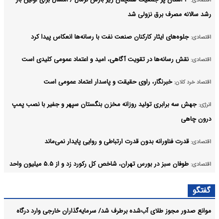
رشد سالانه مصرف برق نزولی شد
جلوه‌های ایثار کارکنان صنعت نفت با رسانه‌ها انعکاس پیدا کرد
اقتصادی:
نقش رسانه‌ها در تقویت آگاهی، امید و اعتماد عمومی کلیدی است
اقتصادی:
خبرنگار، راوی حقیقت و پاسدار اعتماد عمومی است
اقتصاد خرد کلان:
جهش سه برابری تولید روزانه مخزن بنگستان سپهر و جفیر با نصب پمپ
انرژی:
درون چاهی
قدرت فناورانه بدون قدرت ارتباطی و روایی پایدار نمی‌ماند
اقتصادی:
طوفان سبز در بورس تهران، شاخص کل رکورد زد و از ۵.۵ میلیون واحد
اقتصادی:
عبور کرد
گفتگو
بدون حضور حرفه‌ای رسانه‌ها، روایت پیشرفت صنعتی ممکن نیست
اقتصادی:
موانع صدور مجوز طلای آب‌شده برطرف شد/ سرمایه‌گذاران خارجی وارد درگاه
آرشیو