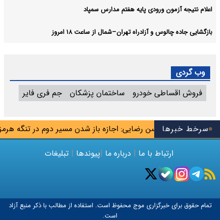
اعلام نتیجه آزمون ورودی پایه هفتم مدارس سمپاد
بازگشایی جاده چالوس و آزادراه تهران–شمال از ساعت ۱۸ امروز
وب گردی
فروش اقساطی خودرو
ساختمان پزشکان
جم فری فایر
وس تیم
سرخط خبرها
محسن رضایی: اجازه باز شدن مسیر دوم در تنگه هرمز را ن
ارتباط با ما
|
درباره ما
|
پیوندها
|
تبلیغات
تمام حقوق برای خبرگزاری
موج
محفوظ است. استفاده از مطالب با ذکر منبع آزاد
است.