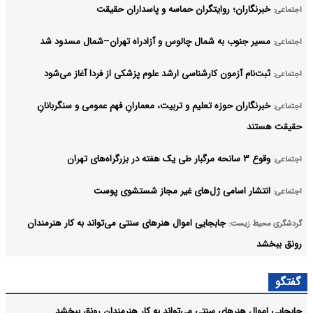
خبرنگاران؛ روایتگران حماسه و پاسداران حقیقت
اجتماعی:
مسیر جنوب به شمال چالوس و آزادراه تهران–شمال مسدود شد
اجتماعی:
ثبت‌نام‌ آزمون کارشناسی ارشد علوم پزشکی از فردا آغاز می‌شود
اجتماعی:
خبرنگاران حوزه تعلیم و تربیت، معمارانِ فهم عمومی و سنگربانانِ
اجتماعی:
حقیقت هستند
وقوع ۳ سانحه مرگبار طی یک هفته در بزرگراه‌های تهران
اجتماعی:
انتشار اسامی ژل‌های غیر مجاز شستشوی پوست
اجتماعی:
جابجایی اموال هنرهای سنتی می‌تواند به کار هنرمندان
گردشگری محیط زیست:
رونق ببخشد
اعلام جزئیات ثبت ادعا، تهیه نقشه UTM و ارائه مادر سند
اجتماعی:
گفتگو
آرشیو
جابجایی اموال هنرهای سنتی می‌تواند به کار هنرمندان رونق ببخشد