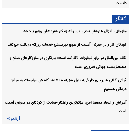
دانست
سخنگوی فراجا از ثبت ۶۷ میلیون تردد خودرویی در ایام اربعین امسال
اجتماعی:
گفتگو
خبر داد
جابجایی اموال هنرهای سنتی می‌تواند به کار هنرمندان رونق ببخشد
آرشیو
کودکان کار و در معرض آسیب از سوی بهزیستی خدمات روزانه دریافت می‌کنند
نظام بین‌الملل در برابر تجاوزات ناکارآمد است/ بازنگری در سازوکارهای صلح و
محیط‌زیست جهانی ضروری است
گرانی ۴ الی ۵ برابری دارو/ به دلیل هزینه ها شاهد کاهش مراجعات به مراکز
درمانی هستیم
آموزش و ایجاد محیط امن، مؤثرترین راهکار حمایت از کودکان در معرض آسیب
است
آرشیو