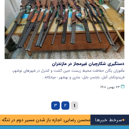
دستگیری شکارچیان غیرمجاز در مازندران
مأموران یگان حفاظت محیط زیست حین گشت و کنترل در شهرهای نوشهر،
فریدونکنار، آمل، بابلسر، بابل، ساری و بهشهر - میانکاله…
۲۳ بهمن ۱۴۰۱
۳
۲
۱
سوس تیم
سرخط خبرها
محسن رضایی: اجازه باز شدن مسیر دوم در تنگه هرمز را 