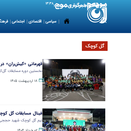
۱۳:۳۸
7 August 2026
جمعه ۱۶ مرداد ۱۴۰۵
سیاسی
اقتصادی
اجتماعی
فرهنگ
گل کوچک
قهرمانی «کیش‌ران» در
نخستین دوره مسابقات گل‌ک
۱۸ اردیبهشت ۱۴۰۵
فینال مسابقات گل کوچک
تیم گل کوچک شهید حججی 
۰۲ خرداد ۱۴۰۴