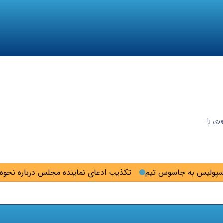
هری را…
پولیس به جاسوس تیم
تکذیب ادعای نماینده مجلس درباره نحوه ر