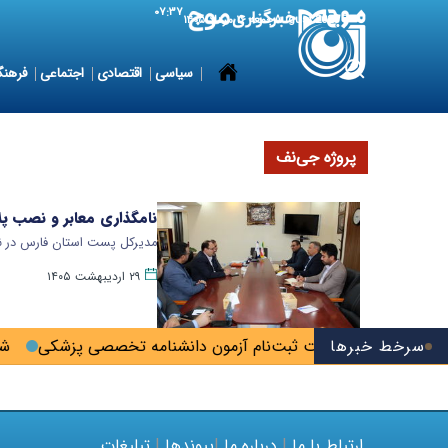
۰۷:۳۷
7 August 2026
جمعه ۱۶ مرداد ۱۴۰۵
سیاسی
اقتصادی
اجتماعی
فرهنگ
پروژه جی‌نف
نامگذاری معابر و نصب پل
مدیرکل پست استان فارس در نش
۲۹ اردیبهشت ۱۴۰۵
سرخط خبرها
زجمعه؛ آخرین فرصت ثبت‌نام آزمون دانشنامه تخصصی پزشکی
شان
ارتباط با ما
|
درباره ما
|
پیوندها
|
تبلیغات