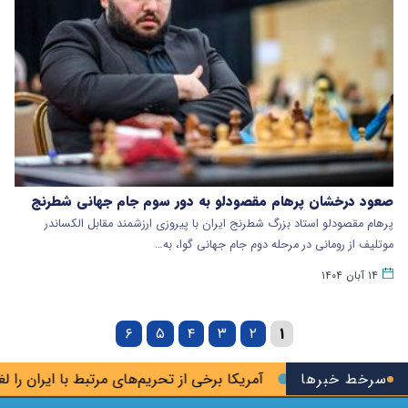
صعود درخشان پرهام مقصودلو به دور سوم جام جهانی شطرنج
پرهام مقصودلو استاد بزرگ شطرنج ایران با پیروزی ارزشمند مقابل الکساندر
موتلیف از رومانی در مرحله دوم جام جهانی گوا، به…
۱۴ آبان ۱۴۰۴
۶
۵
۴
۳
۲
۱
سرخط خبرها
آمریکا برخی از تحریم‌های مرتبط با ایران را لغو کرد