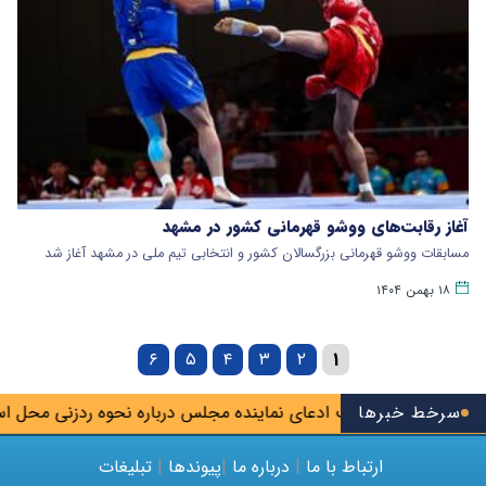
آغاز رقابت‌های ووشو قهرمانی کشور در مشهد
مسابقات ووشو قهرمانی بزرگسالان کشور و انتخابی تیم ملی در مشهد آغاز شد
۱۸ بهمن ۱۴۰۴
۶
۵
۴
۳
۲
۱
یم
سرخط خبرها
تکذیب ادعای نماینده مجلس درباره نحوه ردزنی محل استقرار ش
ارتباط با ما
|
درباره ما
|
پیوندها
|
تبلیغات