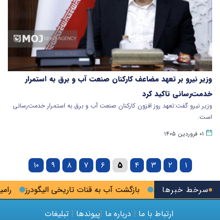
وزیر نیرو بر تعهد مضاعف کارکنان صنعت آب و برق به استمرار
خدمت‌رسانی تاکید کرد
وزیر نیرو گفت:تعهد روز افزون کارکنان صنعت آب و برق به استمرار خدمت‌رسانی
است.
۰۱ فروردین ۱۴۰۵
۱۰
۹
۸
۷
۶
۵
۴
۳
۲
۱
قلال پلمب شد
سرخط خبرها
بازگشت آب به قنات تاریخی الیگودرز
رامین رضای
ارتباط با ما
|
درباره ما
|
پیوندها
|
تبلیغات