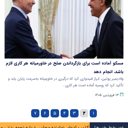
مسکو آماده است برای بازگرداندن صلح در خاورمیانه هر کاری لازم
باشد، انجام دهد
ولادیمیر پوتین، ابراز امیدواری کرد که درگیری در خاورمیانه به‌سرعت پایان یابد و
تأکید کرد که روسیه آماده است هر کاری…
۱۳ فروردین ۱۴۰۵
۷
۶
۵
۴
۳
۲
۱
سوس تیم
سرخط خبرها
تکذیب ادعای نماینده مجلس درباره نحوه ردزنی محل است